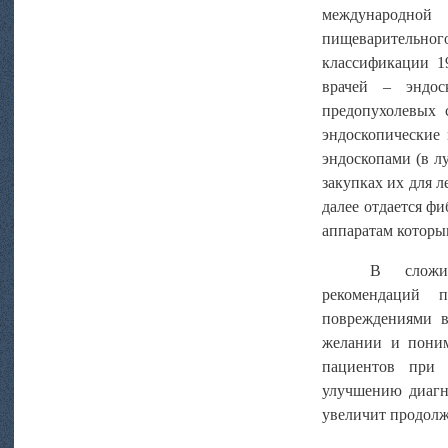
международной
пищеварительно
классификации 1
врачей – эндос
предопухолевых 
эндоскопические
эндоскопами (в лу
закупках их для 
далее отдается ф
аппаратам которы
В сложив
рекомендаций 
повреждениями в
желании и поним
пациентов при 
улучшению диагно
увеличит продолж