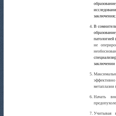
образовани
исследован
заключения;
В сомнитель
образование
патологией 
не опериро
необоснова
специализи
заключении 
Максимально
эффективно
метаплазии (
Начать вн
предопухоле
Учитывая в