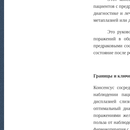
пациентов с пред
диагностике и ле
метаплазией или 
Это руков
поражений в об
предраковыми сос
состояние после 
Границы и ключ
Консенсус сосре
наблюдении пац
дисплазией слиз
оптимальный диа
поражениями жел
польза от наблюд
фармакотерапия с