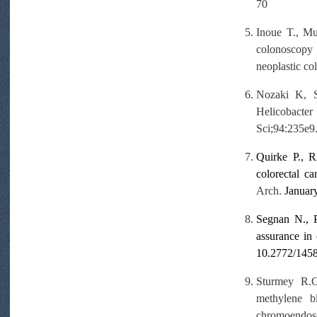
70
Inoue T., Mu
colonoscopy
neoplastic co
Nozaki K, S
Helicobacter
Sci;94:235e9
Quirke P., 
colorectal c
Arch.
Januar
Segnan N., P
assurance in 
10.2772/1458 
Sturmey R.G
methylene b
chromoendos