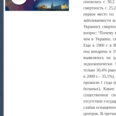
снизилась с 30,2
смертность с 25,
первое место по
заболеваемости за
Украине), смертн
вопрос: “Почему 
чем в Украине, с
Еще в 1960 г. в 
она внедрена в 1
выявлялось на р
эндоскопически. 
только 36,4% раков
в 2009 г.– 35,1%)
прожили 1 года (в
больных). Какие
существенное сн
отсутствие госуд
слабая оснащенно
центров. В-треть