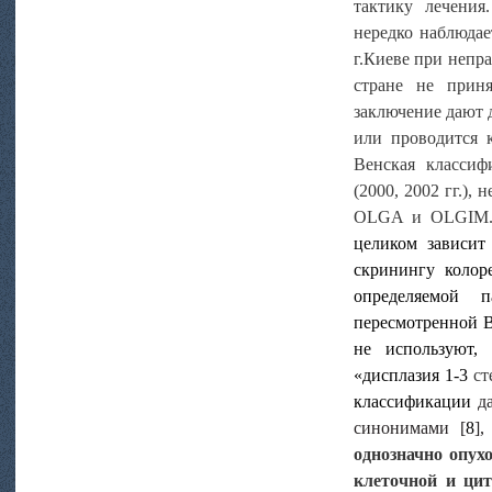
тактику лечения
нередко наблюдае
г.Киеве при непр
стране не прин
заключение дают 
или проводится 
Венская классиф
(2000, 2002 гг.),
OLGA и OLGIM
целиком зависит
скринингу колоре
определяемой п
пересмотренной
В
не используют,
«дисплазия 1-3
ст
классификации
да
синонимами [
8
],
однозначно опух
клеточной и цит