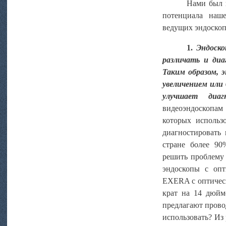
Нами был 
потенциала наш
ведущих эндоскоп
1.
Эндоско
различать
и диа
Таким образом,
э
увеличением или 
улучшает
диаг
видеоэндоскопам
которых использ
диагностировать
стране более 90
решить проблему
эндоскопы с опт
EXERA с оптическ
крат на 14 дюйм
предлагают прово
использовать? Из