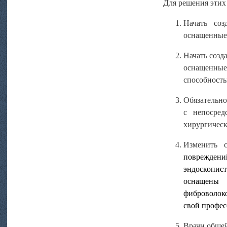
Для решения этих
Начать соз
оснащенные
Начать созд
оснащенны
способность
Обязательно
с непосред
хирургическ
Изменить 
повреждени
эндоскопис
оснащены 
фиброволок
свой профес
Врачи общей