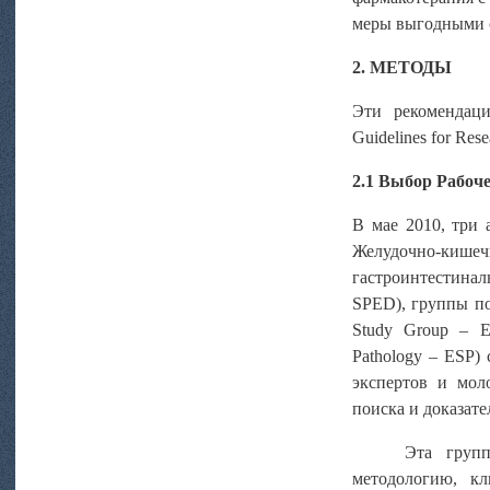
меры выгодными с
2. МЕТОДЫ
Эти рекомендаци
Guidelines for Res
2.1 Выбор Рабоч
В мае 2010, три 
Желудочно-киш
гастроинтестиналь
SPED), группы по
Study Group – E
Pathologу – ESP)
экспертов и мол
поиска и доказат
Эта групп
методологию, к