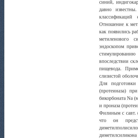
синий, индигока
давно известны
классификаций 
Отношение к мети
как появились ра
метиленового с
эндоскопом прив
стимулировани
впоследствии скл
пищевода. Приме
слизистой оболоч
Для подготовки 
(протеиназа) пр
бикорбоната Na (м
и проназа (протеи
Филиным с савт. (
что он предст
диметилполиси
диметилсиликона