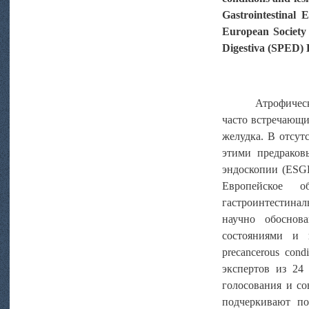
Gastrointestinal
European Society
Digestiva (SPED) 
Атрофическ
часто встречающи
желудка. В отсут
этими предраков
эндоскопии (ESG
Европейское о
гастроинтестинал
научно обоснов
состояниями и 
precancerous cond
экспертов из 24
голосования и со
подчеркивают п