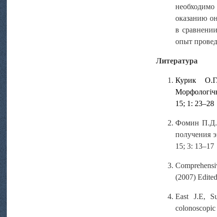
необходимо
оказанию он
в сравнени
опыт провед
Литература
Курик О.Г
Морфологічн
15; 1: 23–28
Фомин П.Д.
получения э
15; 3: 13–17
Comprehensi
(2007) Edited
East J.E, S
colonoscopic 