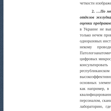
четкости изображе
2.
…По мен
отделов
желудка
оценки
предрако
в Украине не вы
только нечем про
одноразовых инстр
некому провод
Патологоанатом
цифровых микроск
консультироват
республиканс
высокоэффективн
основных элемен
как например, в
квалифицирован
персоналом, скан
лабораторию, гд