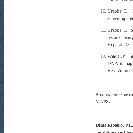
Uraoka T., H
screening co
Uraoka T., Sa
lesions usi
Hepatol; 23:
Wild C.P., S
DNA damage 
Res, Volume 
Коллективом авто
MAPS.
Dinis-Ribeiro, M.
conditions and le