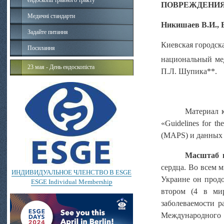
ендоскопії травного тракту
ПОВРЕЖДЕНИЯ
Медичні стандарти
Никишаев В.И., 
Задайте питання
Киевская городск
Посилання
национальный ме
23 мая - День ендоскопіста
П.Л. Шупика**.
Материал 
«Guidelines for th
(MAPS) и данных 
Масштаб 
сердца. Во всем 
ИНДИВИДУАЛЬНОЕ ЧЛЕНСТВО В ESGE
Украине он продо
ESGE Individual Membership
втором (4 в ми
заболеваемости р
Международного 