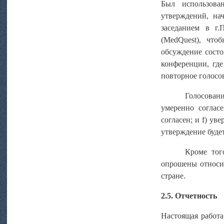
Был использова
утверждений, на
заседанием в г.
(MedQuest), что
обсуждение состо
конференции, гд
повторное голосо
Голосован
умеренно согласе
согласен; и f) ув
утверждение будет
Кроме тог
опрошены относит
стране.
2.5. Отчетность
Настоящая работа