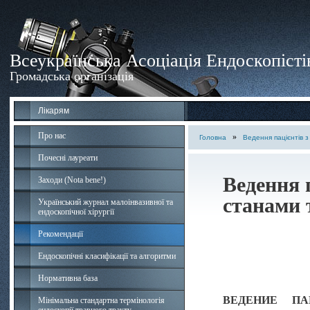
Всеукраїнська Асоціація Ендоскопісті
Громадська організація
Лікарям
Про нас
»
Головна
Ведення пацієнтів 
Почесні лауреати
Ведення 
Заходи (Nota bene!)
станами 
Український журнал малоінвазивної та
ендоскопічної хірургії
Рекомендації
Ендоскопічні класифікації та алгоритми
Нормативна база
ВЕДЕНИЕ П
Мінімальна стандартна термінологія