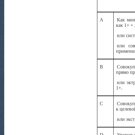
A
Как мин
как 1+ +
или сис
или сов
применим
B
Совокуп
прямо пр
или экт
1+.
C
Совокуп
к целево
или экст
D
Уровни д