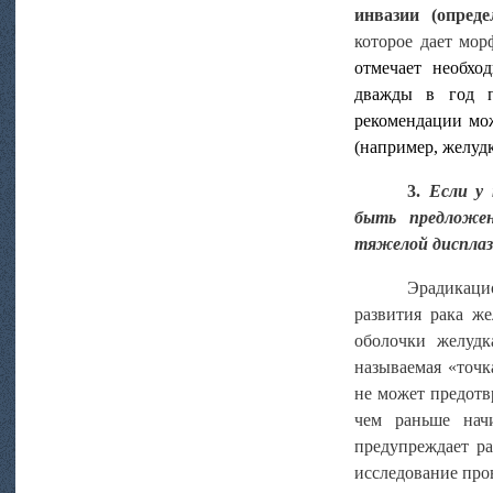
инвазии (опред
которое дает мор
отмечает необхо
дважды в год п
рекомендации мо
(например, желудк
3.
Если
у
быть предложен
тяжелой дисплаз
Эрадикаци
развития рака же
оболочки желудк
называемая «точк
не может предотв
чем раньше начи
предупреждает ра
исследование пров