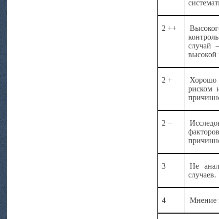
системат
2 ++
Высоког
контроль
случай 
высокой 
2 +
Хорошо 
риском 
причинно
2 –
Исследо
факторо
причинно
3
Не анал
случаев.
4
Мнение 