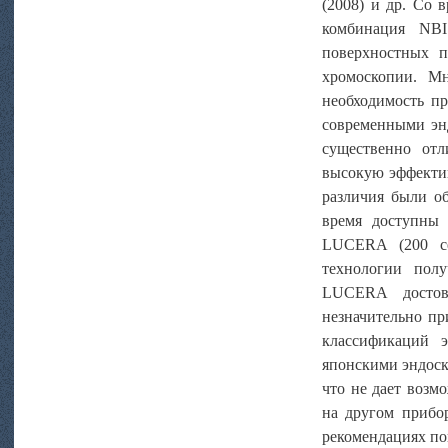
(2008) и др. Со 
комбинация NBI
поверхностных п
хромоскопии. Мн
необходимость п
современными энд
существенно отл
высокую эффектив
различия были о
время доступны
LUCERA (200 се
технологии пол
LUCERA достов
незначительно п
классификаций 
японскими эндоск
что не дает возм
на другом прибо
рекомендациях по