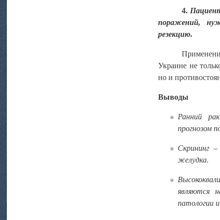
4.
Пациента
поражений, нуж
резекцию.
Применени
Украине не тольк
но и противостоя
Выводы
Ранний ра
прогнозом по
Скрининг –
желудка.
Высококвал
являются н
патологии и