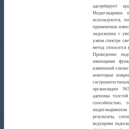
адсорбирует к
Индигокармин и
используются, п
применения извес
эндоскопии с ув
узком спектре све
метод относится 
Проведение энд
имеющими функц
изменений слизис
некоторые повре
гастроинтестина
организации NO
аденомы толстой
способностью,
индигокармино
результаты, со
ведущими эндоскоп