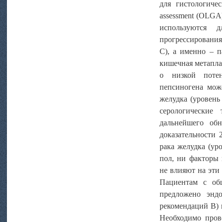
для гистологичес
assessment (OLGA) 
используются 
прогрессирования
C), а именно – 
кишечная метаплаз
о низкой потен
пепсиногена мож
желудка (уровень
серологические
дальнейшего об
доказательности 
рака желудка (ур
пол, ни факторы 
не влияют на эти
Пациентам с об
предложено эндо
рекомендаций B) 
Необходимо пров